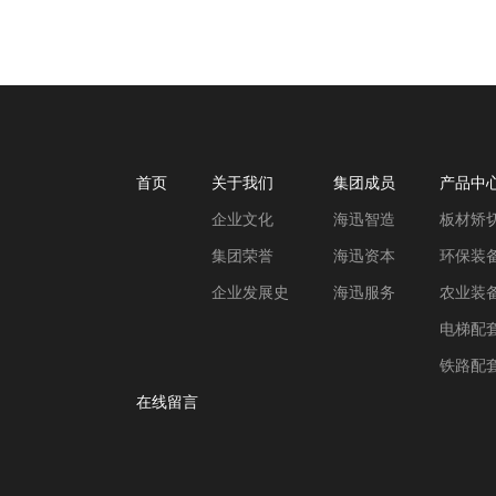
首页
关于我们
集团成员
产品中
企业文化
海迅智造
板材矫
集团荣誉
海迅资本
环保装
企业发展史
海迅服务
农业装
电梯配
铁路配
在线留言