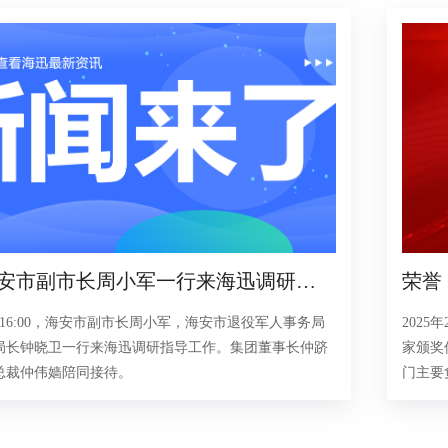
 海安市副市长周小军一行来海迅调研指
荣誉
获“
午16:00，海安市副市长周小军，海安市退役军人事务局
202
济发
局长钟晓卫一行来海迅调研指导工作。集团董事长仲跻
家颁奖
总裁仲伟嫱陪同接待。
门主要
市属国
主要负