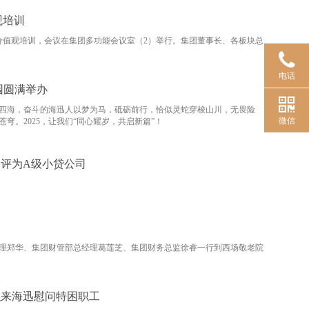
观培训
价值观培训，会议在集团多功能会议室（2）举行。集团董事长、各板块总
电话
心园圆满举办
四海，奋斗的海迅人以梦为马，砥砺前行，恰似灵蛇穿梭山川，无畏险
微信
。2025，让我们“同心耀岁，共启新篇”！
被评为A级小贷公司
经理郑华、集团财管部总经理葛莲芝、集团财务总监徐睿一行到西场敬老院
织来海迅慰问特困职工