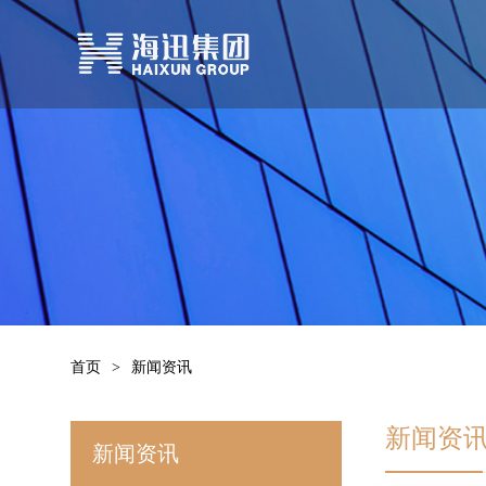
首页
>
新闻资讯
新闻资
新闻资讯