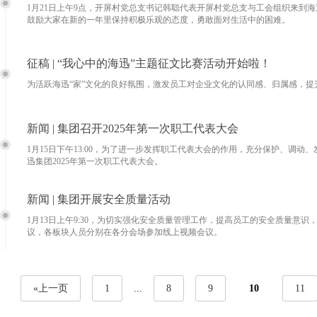
1月21日上午9点，开屏村党总支书记韩聪代表开屏村党总支与工会组织来到
鼓励大家在新的一年里保持积极乐观的态度，勇敢面对生活中的困难。
征稿 | “我心中的海迅”主题征文比赛活动开始啦！
为活跃海迅“家”文化的良好氛围，激发员工对企业文化的认同感、归属感，提
新闻 | 集团召开2025年第一次职工代表大会
1月15日下午13:00，为了进一步发挥职工代表大会的作用，充分保护、调
迅集团2025年第一次职工代表大会。
新闻 | 集团开展安全质量活动
1月13日上午9:30，为切实强化安全质量管理工作，提高员工的安全质量意
议，各板块人员分别在各分会场参加线上视频会议。
«上一页
1
...
8
9
10
11